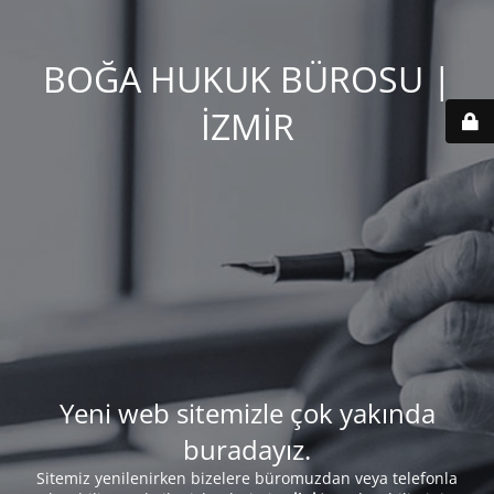
BOĞA HUKUK BÜROSU |
İZMİR
Yeni web sitemizle çok yakında
buradayız.
Sitemiz yenilenirken bizelere büromuzdan veya telefonla