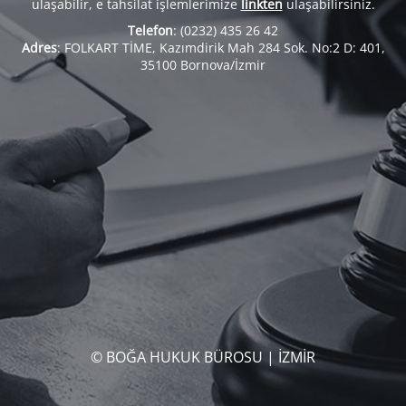
ulaşabilir, e tahsilat işlemlerimize
linkten
ulaşabilirsiniz.
Telefon
: (0232) 435 26 42
Adres
: FOLKART TİME, Kazımdirik Mah 284 Sok. No:2 D: 401,
35100 Bornova/İzmir
© BOĞA HUKUK BÜROSU | İZMİR