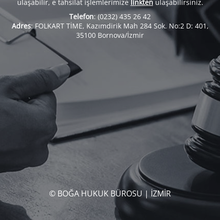
ulaşabilir, e tahsilat işlemlerimize
linkten
ulaşabilirsiniz.
Telefon
: (0232) 435 26 42
Adres
: FOLKART TİME, Kazımdirik Mah 284 Sok. No:2 D: 401,
35100 Bornova/İzmir
© BOĞA HUKUK BÜROSU | İZMİR