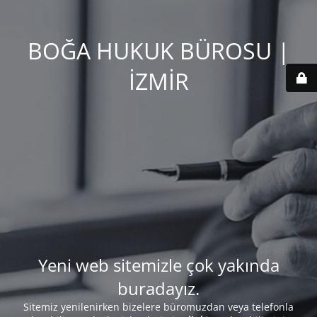
BOĞA HUKUK BÜROSU |
İZMİR
Yeni web sitemizle çok yakında
buradayız.
Sitemiz yenilenirken bizelere büromuzdan veya telefonla