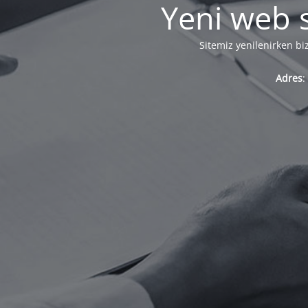
Yeni web s
Sitemiz yenilenirken bi
Adres
: