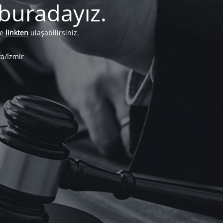
 buradayız.
e
linkten
ulaşabilirsiniz.
a/İzmir