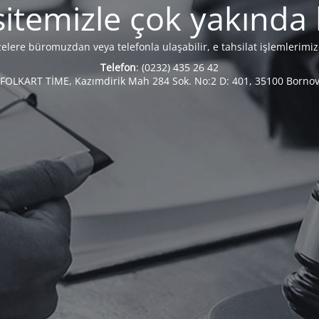
itemizle çok yakında
zelere büromuzdan veya telefonla ulaşabilir, e tahsilat işlemlerimiz
Telefon
: (0232) 435 26 42
 FOLKART TİME, Kazımdirik Mah 284 Sok. No:2 D: 401, 35100 Bornov