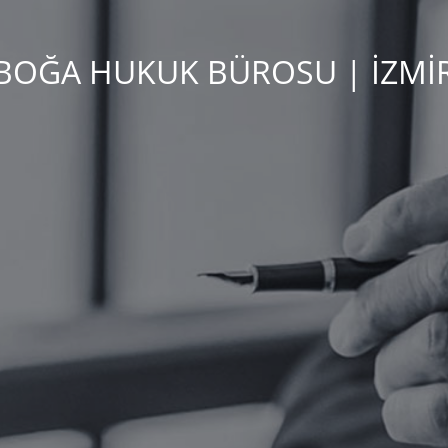
BOĞA HUKUK BÜROSU | İZMİ