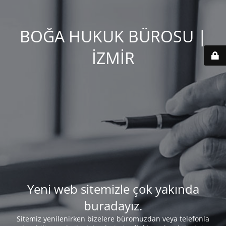
BOĞA HUKUK BÜROSU |
İZMİR
Yeni web sitemizle çok yakında
buradayız.
Sitemiz yenilenirken bizelere büromuzdan veya telefonla