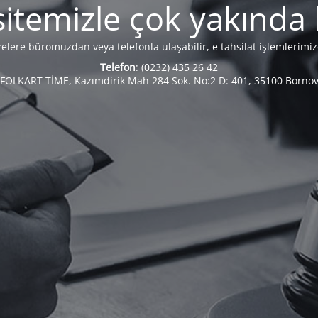
itemizle çok yakında
zelere büromuzdan veya telefonla ulaşabilir, e tahsilat işlemlerimiz
Telefon
: (0232) 435 26 42
 FOLKART TİME, Kazımdirik Mah 284 Sok. No:2 D: 401, 35100 Bornov