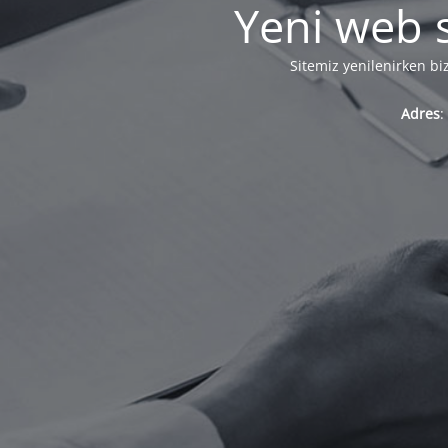
Yeni web s
Sitemiz yenilenirken bi
Adres
: