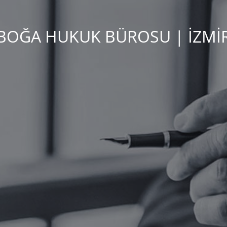
BOĞA HUKUK BÜROSU | İZMİ