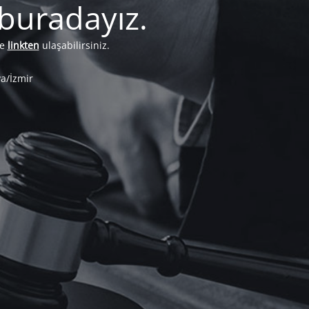
 buradayız.
e
linkten
ulaşabilirsiniz.
a/İzmir